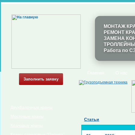
МОНТАЖ КР
РЕМОНТ КР
ЗАМЕНА КО
ТРОЛЛЕЙНЫ
Работа по С
Главная
О нас
Заполнить заявку
Двухбалочные краны
Мостовые краны
Статьи
Козловые краны
Краны стреловые "Пионер"