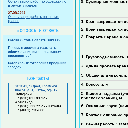
9. Суммарная мощност
Организация работ по содержанию
и ремонту кранов
27.08.2016
Организация работы козловых
кранов
1. Кран запрещается 
2. Кран запрещается 
Вопросы и ответы
3. Покрытие крана в с
Какова система оплаты заказа?
Почему я должен заказывать
оборудование именно на вашем
предприятии?
1. Грузоподъемность, т
Каков срок изготовления продукции
2. Длина пролета крана
завода?
3. Общая длина констр
Контакты
4. Консоли, м
302042, г. Орел, Кромское
шоссе, д. 8, 3 этаж, оф. 12
5. Высота подъема (у
Телефоны:
приспособлений), м
+7 (920) 821 93 42 -
Александр
6. Описание груза (на
+7 (936) 123 22 25 - Наталья
+7 (4862) 720-600
7. Краткое описание п
8. Режим работы: 3К/4