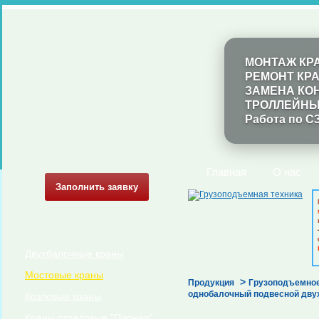
МОНТАЖ КР
РЕМОНТ КР
ЗАМЕНА КО
ТРОЛЛЕЙНЫ
Работа по С
Главная
О нас
Заполнить заявку
Двухбалочные краны
Мостовые краны
>
Продукция
Грузоподъемное
однобалочный подвесной двухп
Козловые краны
Краны стреловые "Пионер"