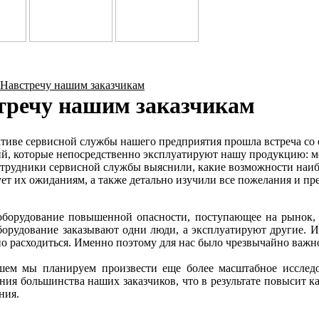
Навстречу нашим заказчикам
тречу нашим заказчикам
тиве сервисной службы нашего предприятия прошла встреча с
й, которые непосредственно эксплуатируют нашу продукцию: ме
трудники сервисной службы выяснили, какие возможности наиб
ует их ожиданиям, а также детально изучили все пожелания и 
борудование повышенной опасности, поступающее на рынок, н
борудование заказывают одни люди, а эксплуатируют другие. И
о расходиться. Именно поэтому для нас было чрезвычайно важ
шем мы планируем произвести еще более масштабное исследо
ния большинства наших заказчиков, что в результате повысит к
ния.