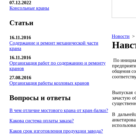
07.12.2022
Консольные краны
Статьи
Новости
>
16.11.2016
Навс
Содержание и ремонт механической части
крана
16.11.2016
По инициа
Организация работ по содержанию и ремонту
предприяти
кранов
общения со
соответств
27.08.2016
Организация работы козловых кранов
Выпуская о
Вопросы и ответы
зачастую о
существенн
В чем отличие мостового крана от кран-балки?
В дальней
анкетирова
Какова система оплаты заказа?
использова
Каков срок изготовления продукции завода?