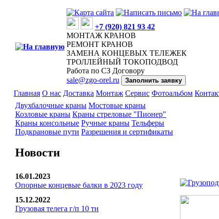
+7 (920) 821 93 42
МОНТАЖ КРАНОВ
РЕМОНТ КРАНОВ
ЗАМЕНА КОНЦЕВЫХ ТЕЛЕЖЕК
ТРОЛЛЕЙНЫЙ ТОКОПОДВОД
Работа по СЗ Договору
sale@zgo-orel.ru
Заполнить заявку
Главная
О нас
Доставка
Монтаж
Сервис
Фотоальбом
Конта
Двухбалочные краны
Мостовые краны
Козловые краны
Краны стреловые "Пионер"
Краны консольные
Ручные краны
Тельферы
Подкрановые пути
Разрешения и сертификаты
Новости
16.01.2023
Опорные концевые балки в 2023 году
15.12.2022
Грузовая телега г/п 10 тн