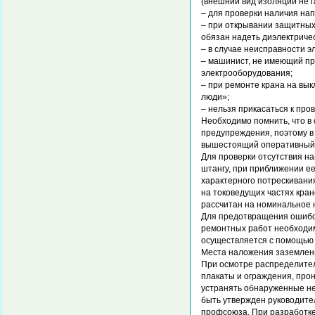
(внешний вид изоляции не г
– для проверки наличия на
– при открывании защитных
обязан надеть диэлектричес
– в случае неисправности 
– машинист, не имеющий пр
электрооборудования;
– при ремонте крана на вы
люди»;
– нельзя прикасаться к пр
Необходимо помнить, что в
предупреждения, поэтому в
вышестоящий оперативный
Для проверки отсутствия 
штангу, при приближении е
характерного потрескивания
на токоведущих частях кра
рассчитан на номинальное 
Для предотвращения ошибоч
ремонтных работ необходим
осуществляется с помощью 
Места наложения заземлени
При осмотре распределител
плакаты и ограждения, прон
устранять обнаруженные не
быть утвержден руководител
профсоюза. При разработке