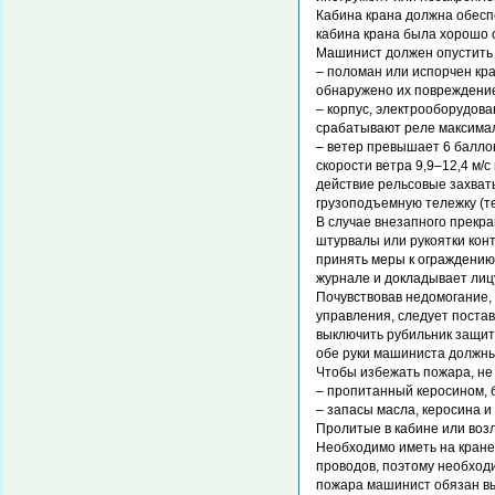
Кабина крана должна обесп
кабина крана была хорошо 
Машинист должен опустить г
– поломан или испорчен кра
обнаружено их повреждение
– корпус, электрооборудов
срабатывают реле максимал
– ветер превышает 6 баллов
скорости ветра 9,9–12,4 м/с
действие рельсовые захваты
грузоподъемную тележку (те
В случае внезапного прекр
штурвалы или рукоятки конт
принять меры к ограждению 
журнале и докладывает лиц
Почувствовав недомогание,
управления, следует поста
выключить рубильник защитн
обе руки машиниста должны
Чтобы избежать пожара, не
– пропитанный керосином, 
– запасы масла, керосина 
Пролитые в кабине или воз
Необходимо иметь на кране
проводов, поэтому необход
пожара машинист обязан вы