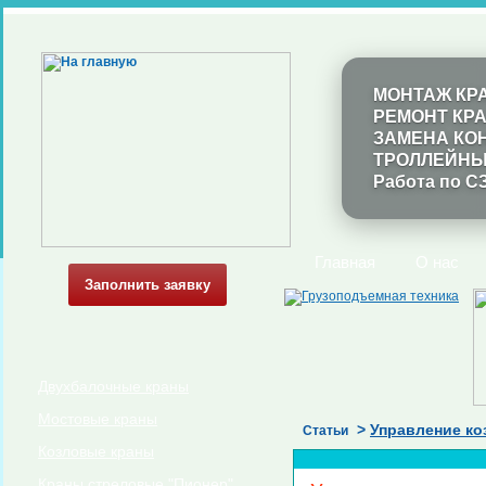
МОНТАЖ КР
РЕМОНТ КР
ЗАМЕНА КО
ТРОЛЛЕЙНЫ
Работа по С
Главная
О нас
Заполнить заявку
Двухбалочные краны
Мостовые краны
>
Управление ко
Статьи
Козловые краны
Краны стреловые "Пионер"