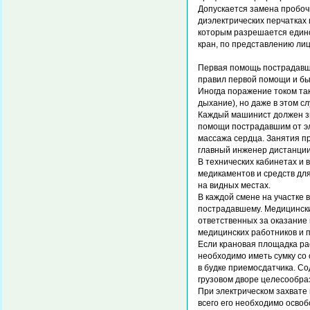
Допускается замена пробоч
диэлектрических перчатках
которым разрешается едино
кран, по представлению лиц
Первая помощь пострадавше
правил первой помощи и бы
Иногда поражение током та
дыхание), но даже в этом с
Каждый машинист должен зн
помощи пострадавшим от эл
массажа сердца. Занятия п
главный инженер дистанции
В технических кабинетах и
медикаментов и средств дл
на видных местах.
В каждой смене на участке
пострадавшему. Медицински
ответственных за оказание
медицинских работников и 
Если крановая площадка ра
необходимо иметь сумку со
в будке приемосдатчика. С
грузовом дворе целесообра
При электрическом захвате
всего его необходимо освоб