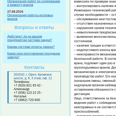
Организация работ по содержанию
комиссиях по проверке зна
и ремонту кранов
– контролировать наличие 
Инженерно-технический раб
27.08.2016
случае необходимости – ост
Организация работы козловых
кранов
– обслуживания неаттесто
– отсутствия назначенных 
Вопросы и ответы
– нарушения сроков техниче
– невыполнения предписани
Действует ли на вашем
– выявления многочисленны
предприятии система скидок?
состоянием;
– наличия трещин в ответс
Какова система оплаты заказа?
– недопустимого износа крю
Каков срок изготовления продукции
– неисправности механизма
завода?
безопасной работе. В соот
крана, подлежит один раз в
Контакты
грузоподъемных кранов. До
механическую и электрическ
302042, г. Орел, Кромское
производство работ. Его н
шоссе, д. 8, 3 этаж, оф. 12
(начальник смены, сменный 
Телефоны:
надзорным органом наблюде
+7 (920) 821 93 42 -
Александр
оставлением обязанности с
+7 (936) 123 22 25 -
дистанции.
Наталья
Лицо, ответственное за бе
+7 (4862) 720-600
ведение работ с соблюдени
неисправных и не соответс
приспособлений;