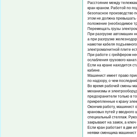
Расстояние между тележкам
кран краном. Работой по п
безопасное производство п
этом не должна превышать 
положение (необходимое т
Перемещать грузы электром
При разгрузке автомашин н
а при разгрузке железнодо
намотки кабеля подъемного 
электромагнитной плите ест
При работе с грейфером не
ослабления грузового канат
Если на кране находится ст
кабине.
Машинист имеет право прис
по надзору, о чем последний
Во время рабочей смены ма
механизмы и электрооборуд
предохранители только в т
прикрепленные к крану эле
Окончив работу, машинист о
крановых путей у вводного 
специальный стеллаж. Руко
закрывают на замок, а ключ
Если кран работает в две и
неявки сменщика машинист 