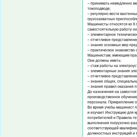
– принимать немедленно ме
токоподводе;
– регулярно вести вахтенны
грузозахватных приспособл
Машинисты относятся ко II
самостоятельную работу они
– элементарное техническое
– отчетливое представление
– знание основных мер пре
– практическое знакомство
Машинистам, имеющим право
Они должны иметь:
– стаж работы на электроус
– элементарные знания эле
– отчетливое представление
– знание общих, специальны
– знания правил оказания 
До назначения на самостоя
производственное обучение
персонала. Прикрепление о
Во время учебы машинист п
и изучает Инструкцию для к
потребителей и Правила те
выполнения погрузочно-раз
соответствующей квалифика
должностных инструкций и 