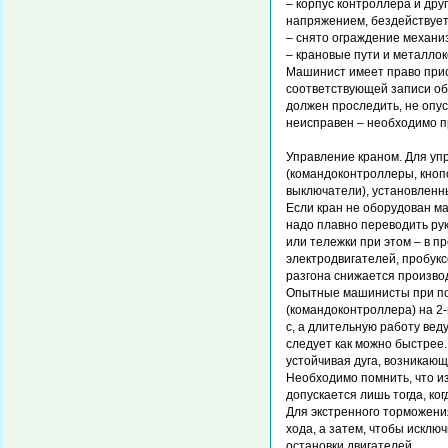
– корпус контроллера и дру
напряжением, бездействует
– снято ограждение механи
– крановые пути и металло
Машинист имеет право прис
соответствующей записи об
должен проследить, не опуск
неисправен – необходимо пр
Управление краном. Для уп
(командоконтроллеры, кноп
выключатели), установленн
Если кран не оборудован м
надо плавно переводить ру
или тележки при этом – в п
электродвигателей, пробукс
разгона снижается производ
Опытные машинисты при под
(командоконтроллера) на 2-й 
с, а длительную работу вед
следует как можно быстрее.
устойчивая дуга, возникающ
Необходимо помнить, что и
допускается лишь тогда, ко
Для экстренного торможени
хода, а затем, чтобы исклю
остановки двигателей.