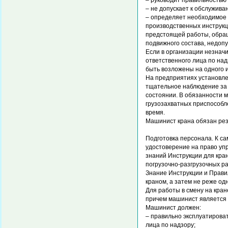
– руководит правильностью 
– не допускает к обслужив
– определяет необходимое
производственных инструкц
предстоящей работы, обращ
подвижного состава, недопу
Если в организации незнач
ответственного лица по над
быть возложены на одного 
На предприятиях установле
тщательное наблюдение за
состоянии. В обязанности 
грузозахватных приспособл
время.
Машинист крана обязан рез
Подготовка персонала. К с
удостоверение на право уп
знаний Инструкции для кра
погрузочно-разгрузочных ра
Знание Инструкции и Прави
краном, а затем не реже одн
Для работы в смену на кран
причем машинист является 
Машинист должен:
– правильно эксплуатироват
лица по надзору;