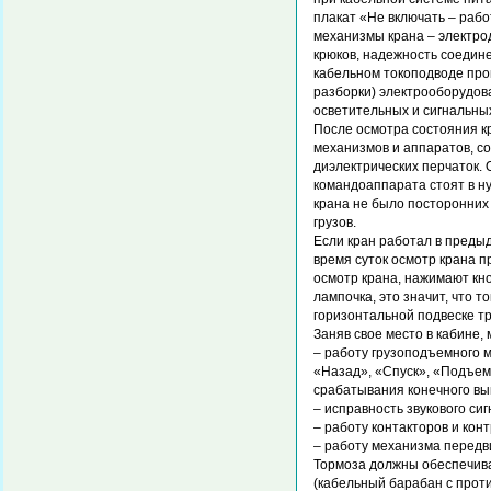
плакат «Не включать – рабо
механизмы крана – электрод
крюков, надежность соедин
кабельном токоподводе про
разборки) электрооборудов
осветительных и сигнальны
После осмотра состояния к
механизмов и аппаратов, с
диэлектрических перчаток. 
командоаппарата стоят в н
крана не было посторонних
грузов.
Если кран работал в преды
время суток осмотр крана 
осмотр крана, нажимают кн
лампочка, это значит, что 
горизонтальной подвеске т
Заняв свое место в кабине,
– работу грузоподъемного 
«Назад», «Спуск», «Подъем
срабатывания конечного вы
– исправность звукового си
– работу контакторов и кон
– работу механизма передви
Тормоза должны обеспечива
(кабельный барабан с прот