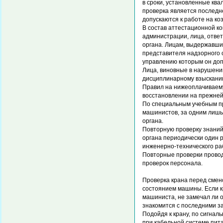
в сроки, установленные ква
проверка является последн
допускаются к работе на ко
В состав аттестационной к
администрации, лица, ответ
органа. Лицам, выдержавши
представителя надзорного о
управлению которым он до
Лица, виновные в нарушени
дисциплинарному взысканию
Правил на нижеоплачиваему
восстановлении на прежней
По специальным учебным пр
машинистов, за одним лишь
органа.
Повторную проверку знаний
органа периодически один р
инженерно-технического ра
Повторные проверки проводя
проверок персонала.
Проверка крана перед смен
состоянием машины. Если к
машиниста, не замечал ли о
знакомится с последними з
Подойдя к крану, по сигна
при кабельной системе пита