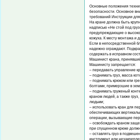
Основные положения техник
безопасности. Основное вн
требований Инструкции для
На кране должна быть круп
надписью «Не стой под гру
предупреждающие о высоко
кожуха. К месту монтажа и 
Если в непосредственной б
надежно ограждают. Подкра
содержать в исправном сос
Машинист крана, принявший
Машинисту запрещается:
– передавать управление кр
– поднимать груз, масса ко
– поднимать крюком или гр
болтами, примерзшие в зем
– поднимать груженый конт
краном людей, а также гру
людьми;
– использовать кран для п
обеспечивающих вертикальн
операции, вызывающие пере
– освобождать краном заще
при спущенном крюке должно
– оставлять груз в подвеше
инструмент или незакрепле