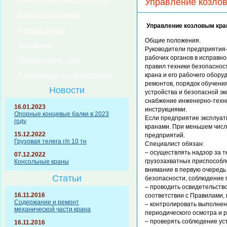
Управление козлов
Краны консольные
Управление козловым кра
Ручные краны
Общие положения.
Тельферы
Руководители предприятия
рабочих органов в исправн
Подкрановые пути
правил техники безопаснос
Разрешения и сертификаты
крана и его рабочего обору
ремонтов, порядок обучени
Новости
устройства и безопасной э
снабжение инженерно-техн
16.01.2023
инструкциями.
Опорные концевые балки в 2023
Если предприятие эксплуати
году
кранами. При меньшем числ
15.12.2022
предприятий.
Грузовая телега г/п 10 тн
Специалист обязан:
– осуществлять надзор за т
07.12.2022
грузозахватных приспособ
Консольные краны
внимание в первую очередь
Статьи
безопасности, соблюдение п
– проводить освидетельств
16.11.2016
соответствии с Правилами,
Содержание и ремонт
– контролировать выполнен
механической части крана
периодического осмотра и р
– проверять соблюдение ус
16.11.2016