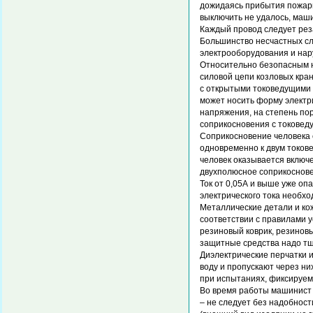
дожидаясь прибытия пожарн
выключить не удалось, маши
Каждый провод следует реза
Большинство несчастных сл
электрооборудования и нар
Относительно безопасным н
силовой цепи козловых кра
с открытыми токоведущими 
может носить форму электри
напряжения, на степень пор
соприкосновения с токовед
Соприкосновение человека 
одновременно к двум токов
человек оказывается включ
двухполюсное соприкосновен
Ток от 0,05А и выше уже оп
электрического тока необх
Металлические детали и ко
соответствии с правилами 
резиновый коврик, резиновы
защитные средства надо тщ
Диэлектрические перчатки и
воду и пропускают через ни
при испытаниях, фиксируе
Во время работы машинист
– не следует без надобност