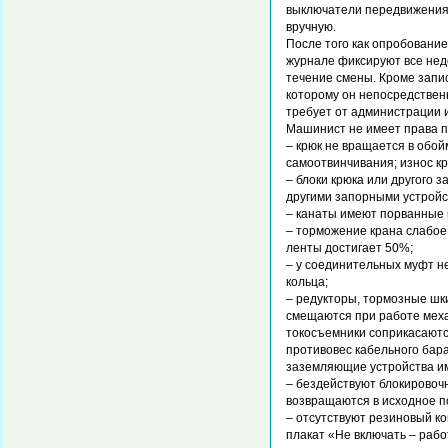
выключатели передвижения
вручную.
После того как опробование
журнале фиксируют все нед
течение смены. Кроме запи
которому он непосредствен
требует от администрации 
Машинист не имеет права п
– крюк не вращается в обой
самоотвинчивания; износ к
– блоки крюка или другого 
другими запорными устройс
– канаты имеют порванные 
– торможение крана слабое,
ленты достигает 50%;
– у соединительных муфт н
кольца;
– редукторы, тормозные шки
смещаются при работе меха
токосъемники соприкасаютс
противовес кабельного бар
заземляющие устройства и
– бездействуют блокировоч
возвращаются в исходное п
– отсутствуют резиновый ко
плакат «Не включать – раб