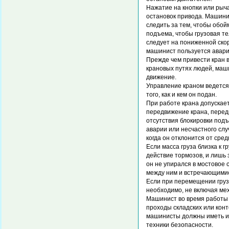
Нажатие на кнопки или ры
остановок привода. Машини
следить за тем, чтобы обой
подъема, чтобы грузовая те
следует на пониженной скор
машинист пользуется авар
Прежде чем привести кран в
крановых путях людей, машин
движение.
Управление краном ведется
того, как и кем он подан.
При работе крана допускае
передвижение крана, перед
отсутствия блокировки под
аварии или несчастного слу
когда он отклонится от сре
Если масса груза близка к 
действие тормозов, и лишь
он не упирался в мостовое 
между ним и встречающимис
Если при перемещении груз
необходимо, не включая ме
Машинист во время работы 
проходы складских или конт
машинисты должны иметь ин
техники безопасности.